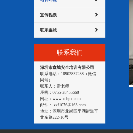
宣传视频
联系鑫城
联系我们
深圳市鑫城安全培训有限公司
联系电话：18902837288（微信
同号）
联系人：雷老师
座机：0755-28455660
网址：www.xchpx.com
邮件： zxf1076@163.com
地址：深圳市龙岗区平湖街道平
龙东路222-10号