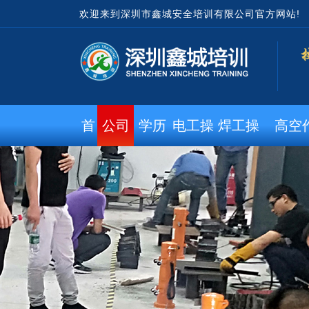
欢迎来到深圳市鑫城安全培训有限公司官方网站!
首
公司
学历
电工操
焊工操
高空
页
概况
教育
作证
作证
业