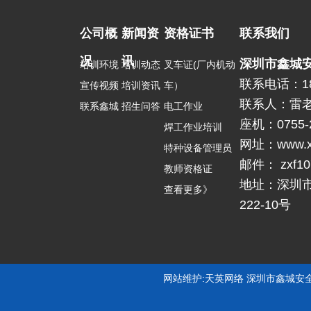
公司概
新闻资
资格证书
联系我们
况
讯
深圳市鑫城
培训环境
培训动态
叉车证(厂内机动
联系电话：18
宣传视频
培训资讯
车）
联系人：雷
联系鑫城
招生问答
电工作业
座机：0755-2
焊工作业培训
网址：www.x
特种设备管理员
邮件： zxf1
教师资格证
地址：深圳
查看更多》
222-10号
网站维护:天英网络 深圳市鑫城安全培