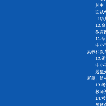
其中，初
面试考
《幼儿园
10.命
教育部考
11.命
中小学教
素养和教
12.题
中小学教
题型分为
断题、辨
13.考
教师资格
14.考
笔试各科