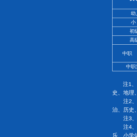
幼儿
小 
初级
高级
中职
中职实
注1、初
史、地理
注2、普
治、历史
注3、幼
注4、小
乐、小学