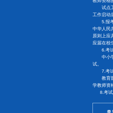
教师资格
试点工作
工作启动
5.报
中华人民
原则上应
应届在校
6.考
中小学教
试。
7.考
教育部制
学教师资
8.考
类 