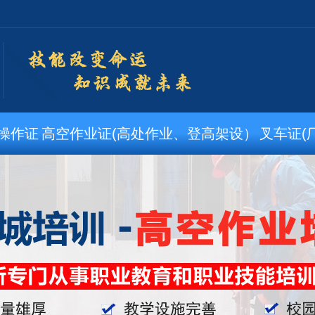
操作证
高空作业证(高处作业、登高架设）
叉车证(