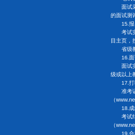
面试采用
的面试测
15.报
考试实行
目主页，
省级教育
16.面
面试实行
级或以上
17.打
准考证格
（www.
18.成
考试结束
（www.
19.合