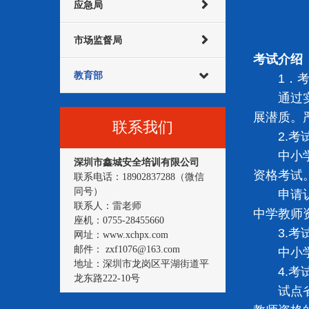
应急局
市场监督局
考试介绍
教育部
1．考
通过实施
展潜质。
联系我们
2.考
中小学教
深圳市鑫城安全培训有限公司
资格考试
联系电话：18902837288（微信
同号）
申请认定
联系人：雷老师
中学教师
座机：0755-28455660
3.考
网址：www.xchpx.com
邮件： zxf1076@163.com
中小学教
地址：深圳市龙岗区平湖街道平
4.考
龙东路222-10号
试点省份