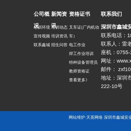
公司概
新闻资
资格证书
联系我们
况
讯
深圳市鑫城
培训环境
培训动态
叉车证(厂内机动
联系电话：18
宣传视频
培训资讯
车）
联系人：雷
联系鑫城
招生问答
电工作业
座机：0755-2
焊工作业培训
网址：www.x
特种设备管理员
邮件： zxf1
教师资格证
地址：深圳
查看更多》
222-10号
网站维护:天英网络 深圳市鑫城安全培