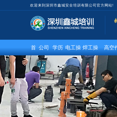
欢迎来到深圳市鑫城安全培训有限公司官方网站!
首
公司
学历
电工操
焊工操
高空
页
概况
教育
作证
作证
业